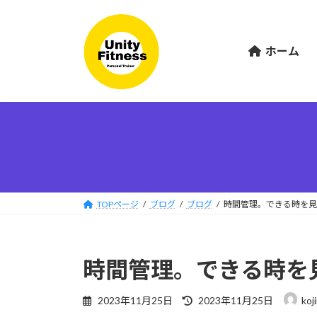
コ
ナ
ン
ビ
テ
ゲ
ホーム
ン
ー
ツ
シ
へ
ョ
ス
ン
キ
に
ッ
移
プ
動
TOPページ
ブログ
ブログ
時間管理。できる時を見
時間管理。できる時を
最
2023年11月25日
2023年11月25日
koj
終