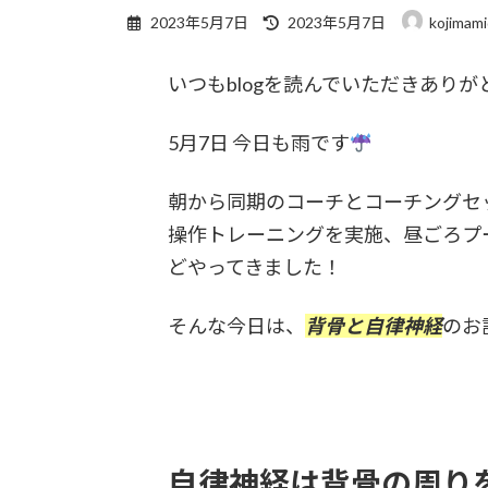
最
2023年5月7日
2023年5月7日
kojimami
終
更
いつもblogを読んでいただきあり
新
日
時
5月7日 今日も雨です
:
朝から同期のコーチとコーチングセ
操作トレーニングを実施、昼ごろプ
どやってきました！
そんな今日は、
背骨と自律神経
のお
自律神経は背骨の周り