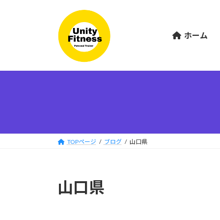
コ
ナ
ン
ビ
テ
ゲ
ホーム
ン
ー
ツ
シ
へ
ョ
ス
ン
キ
に
ッ
移
プ
動
TOPページ
ブログ
山口県
山口県