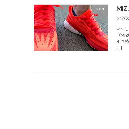
MI
ブログ
202
いつも
『MI
引き続
[…]