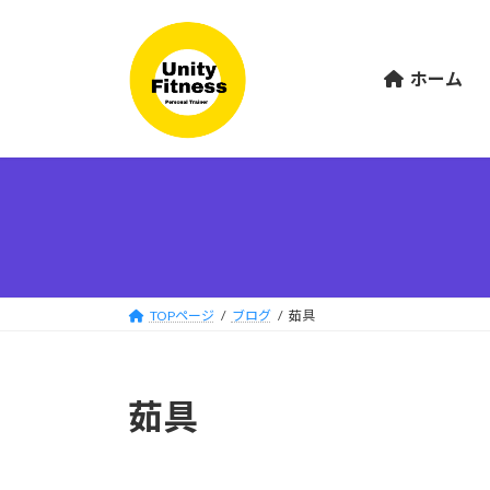
コ
ナ
ン
ビ
テ
ゲ
ホーム
ン
ー
ツ
シ
へ
ョ
ス
ン
キ
に
ッ
移
プ
動
TOPページ
ブログ
茹具
茹具