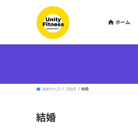
コ
ナ
ン
ビ
テ
ゲ
ホーム
ン
ー
ツ
シ
へ
ョ
ス
ン
キ
に
ッ
移
プ
動
TOPページ
ブログ
結婚
結婚