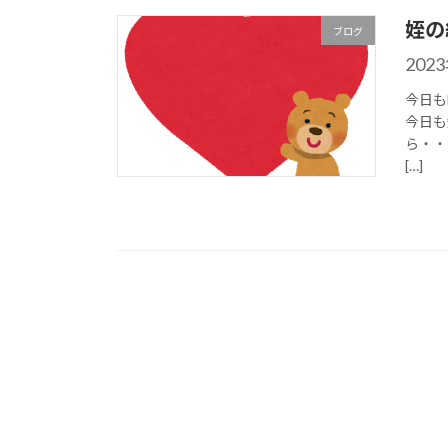
姪の
ブログ
202
今日も
今日も
ら・・
[…]