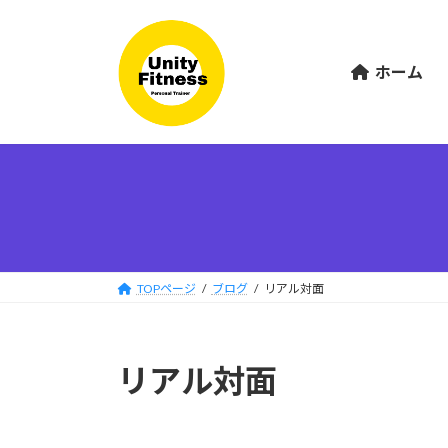
コ
ナ
ン
ビ
テ
ゲ
ホーム
ン
ー
ツ
シ
へ
ョ
ス
ン
キ
に
ッ
移
プ
動
TOPページ
ブログ
リアル対面
リアル対面