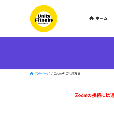
コ
ナ
ン
ビ
テ
ゲ
ホーム
ン
ー
ツ
シ
へ
ョ
ス
ン
キ
に
ッ
移
プ
動
TOPページ
Zoomのご利用方法
Zoomの接続には