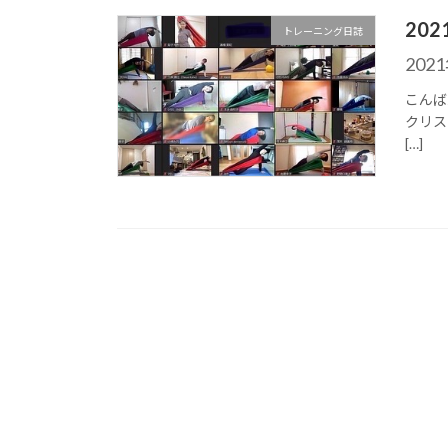
20
トレーニング日誌
202
こんば
クリス
[…]