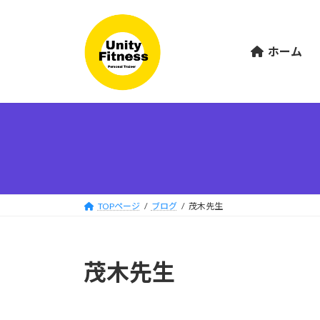
コ
ナ
ン
ビ
テ
ゲ
ホーム
ン
ー
ツ
シ
へ
ョ
ス
ン
キ
に
ッ
移
プ
動
TOPページ
ブログ
茂木先生
茂木先生