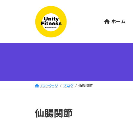
コ
ナ
ン
ビ
テ
ゲ
ホーム
ン
ー
ツ
シ
へ
ョ
ス
ン
キ
に
ッ
移
プ
動
TOPページ
ブログ
仙腸関節
仙腸関節