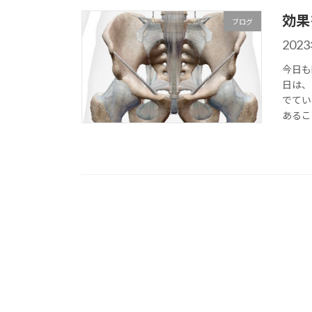
効果を
ブログ
202
今日も
日は、
でてい
あるこ